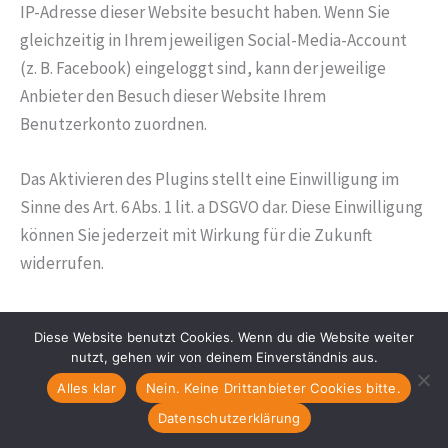
IP-Adresse dieser Website besucht haben. Wenn Sie
gleichzeitig in Ihrem jeweiligen Social-Media-Account
(z. B. Facebook) eingeloggt sind, kann der jeweilige
Anbieter den Besuch dieser Website Ihrem
Benutzerkonto zuordnen.
Das Aktivieren des Plugins stellt eine Einwilligung im
Sinne des Art. 6 Abs. 1 lit. a DSGVO dar. Diese Einwilligung
können Sie jederzeit mit Wirkung für die Zukunft
widerrufen.
OpenStreetMap
Diese Website benutzt Cookies. Wenn du die Website weiter
Wir nutzen den Kartendienst von OpenStreetMap
nutzt, gehen wir von deinem Einverständnis aus.
(OSM). Anbieterin ist die Open-Street-Map Foundation
Alles klar
Nein. Keine Drittanbieter Cookies bitte.
(OSMF), 132 Maney Hill Road, Sutton Coldfield, West
Datenschutzerklärung
Midlands, B72 1JU, United Kingdom.